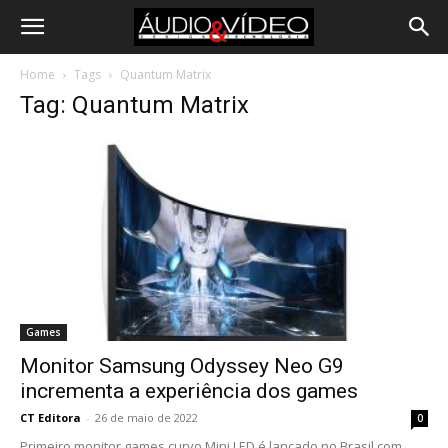
Home
Tags
Quantum Matrix
Tag: Quantum Matrix
Games
Monitor Samsung Odyssey Neo G9
incrementa a experiência dos games
CT Editora
-
26 de maio de 2022
0
Primeiro monitor games curvo Mini LED é lançado no Brasil com