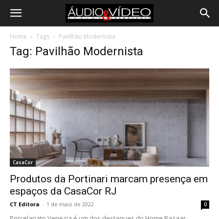
Home
Tags
Pavilhão Modernista
Tag: Pavilhão Modernista
CasaCor
Produtos da Portinari marcam presença em
espaços da CasaCor RJ
CT Editora
-
1 de maio de 2022
0
Porcelanato Venezia é um dos destaques do Home Bazaar,