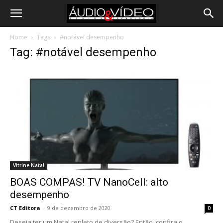
Home
Tags
#notável desempenho
Tag: #notável desempenho
Vitrine Natal
BOAS COMPAS! TV NanoCell: alto
desempenho
CT Editora
-
9 de dezembro de 2020
0
Deseja ter um Natal repleto de diversão? Então, confira o