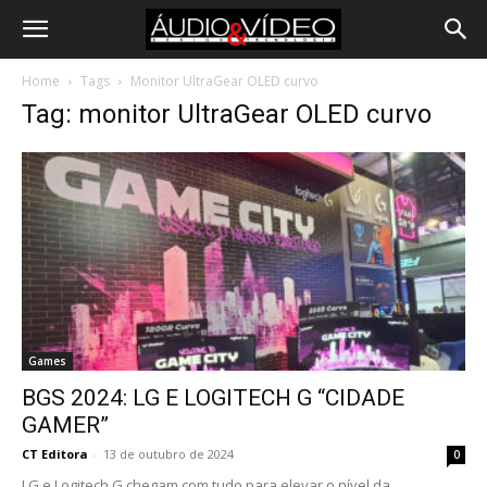
Home
Tags
Monitor UltraGear OLED curvo
Tag: monitor UltraGear OLED curvo
Games
BGS 2024: LG E LOGITECH G “CIDADE
GAMER”
CT Editora
-
13 de outubro de 2024
0
LG e Logitech G chegam com tudo para elevar o nível da