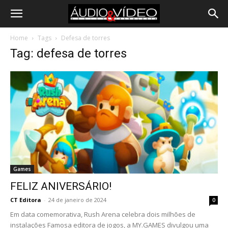
Home
Tags
Defesa de torres
Tag: defesa de torres
Games
FELIZ ANIVERSÁRIO!
CT Editora
-
24 de janeiro de 2024
0
Em data comemorativa, Rush Arena celebra dois milhões de
instalações Famosa editora de jogos, a MY.GAMES divulgou uma