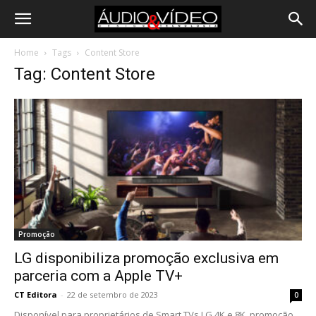
Home
Tags
Content Store
Tag: Content Store
Promoção
LG disponibiliza promoção exclusiva em
parceria com a Apple TV+
CT Editora
-
22 de setembro de 2023
0
Disponível para proprietários de Smart TVs LG 4K e 8K, promoção