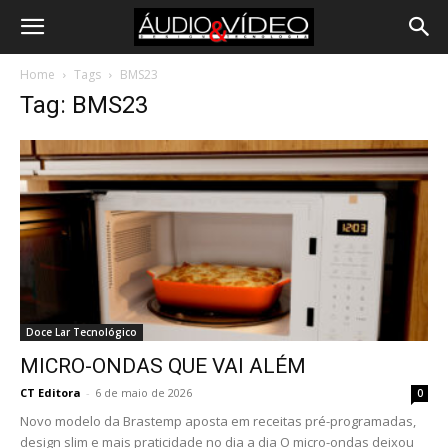
Home
Tags
BMS23
Tag: BMS23
Doce Lar Tecnológico
MICRO-ONDAS QUE VAI ALÉM
CT Editora
-
6 de maio de 2026
0
Novo modelo da Brastemp aposta em receitas pré-programadas,
design slim e mais praticidade no dia a dia O micro-ondas deixou