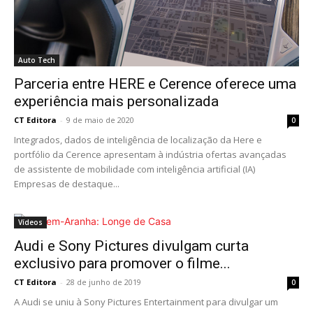
Auto Tech
Parceria entre HERE e Cerence oferece uma
experiência mais personalizada
CT Editora
-
9 de maio de 2020
0
Integrados, dados de inteligência de localização da Here e
portfólio da Cerence apresentam à indústria ofertas avançadas
de assistente de mobilidade com inteligência artificial (IA)
Empresas de destaque...
Vídeos
Audi e Sony Pictures divulgam curta
exclusivo para promover o filme...
CT Editora
-
28 de junho de 2019
0
A Audi se uniu à Sony Pictures Entertainment para divulgar um