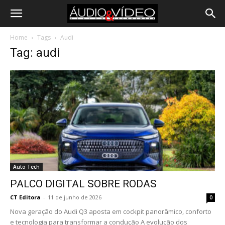
Home
Tags
Audi
Tag: audi
Auto Tech
PALCO DIGITAL SOBRE RODAS
CT Editora
-
11 de junho de 2026
0
Nova geração do Audi Q3 aposta em cockpit panorâmico, conforto
e tecnologia para transformar a condução A evolução dos