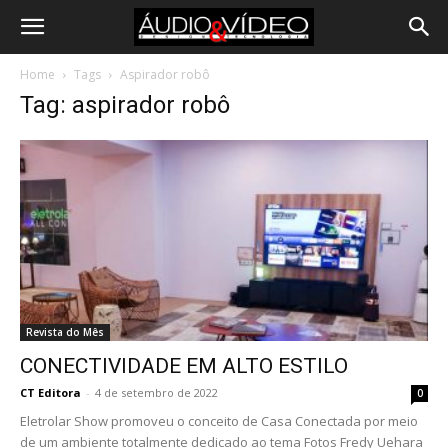
Home
Tags
Aspirador robô
Tag: aspirador robô
Revista do Mês
CONECTIVIDADE EM ALTO ESTILO
CT Editora
-
4 de setembro de 2022
0
Eletrolar Show promoveu o conceito de Casa Conectada por meio
de um ambiente totalmente dedicado ao tema Fotos Fredy Uehara