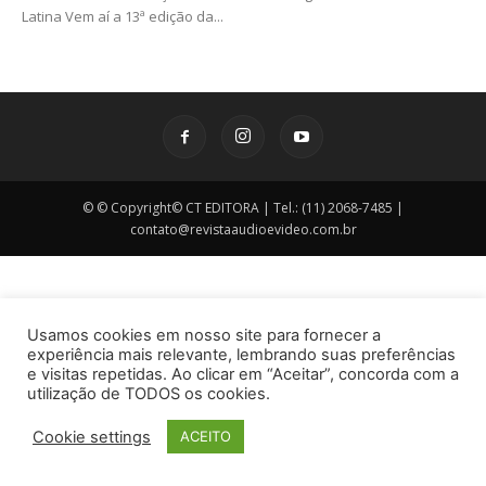
Latina Vem aí a 13ª edição da...
© © Copyright© CT EDITORA | Tel.: (11) 2068-7485 |
contato@revistaaudioevideo.com.br
Usamos cookies em nosso site para fornecer a
experiência mais relevante, lembrando suas preferências
e visitas repetidas. Ao clicar em “Aceitar”, concorda com a
utilização de TODOS os cookies.
Cookie settings
ACEITO