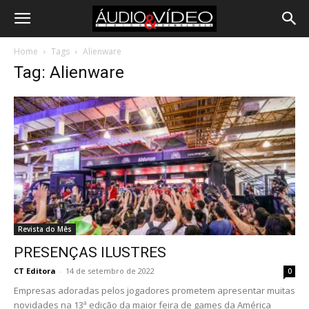
Home
Tags
Alienware
Tag: Alienware
Revista do Mês
PRESENÇAS ILUSTRES
CT Editora
-
14 de setembro de 2022
0
Empresas adoradas pelos jogadores prometem apresentar muitas
novidades na 13ª edição da maior feira de games da América