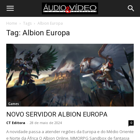
Home
Tags
Albion Europa
Tag: Albion Europa
Games
NOVO SERVIDOR ALBION EUROPA
CT Editora
-
28 de maio de 2024
0
A novidade passa a atender regiões da Europa e do Médio Oriente
e Norte da África O Albion Online, MMORPG Sandbox de fantasia