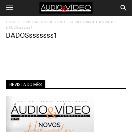
Home
SONY LANÇA PRODUTOS DE ÁUDIO DURANTE IFA 2016
DADOSsssssss1
DADOSsssssss1
REVISTA DO MÊS