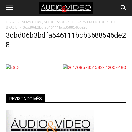
Home
NOVA GERAÇÃO DE TVS XBR CHEGARÁ EM OUTUBRO NO
BRASIL
3cbd06b3bdfa546111bcb3688546de28
3cbd06b3bdfa546111bcb3688546de2
8
REVISTA DO MÊS