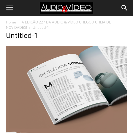
Home
A EDIÇÃO 227 DA ÁUDIO & VÍDEO CHEGOU CHEIA DE
NOVIDADES!
Untitled-1
Untitled-1